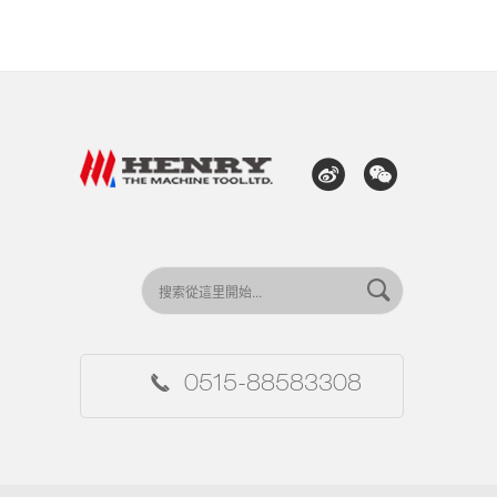
0515-88583308