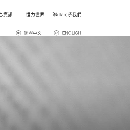
息資訊
恒力世界
聯(lián)系我們
簡體中文
ENGLISH