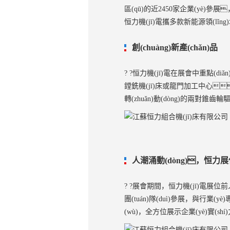
區(qū)的近2450家企業(yè)參展，
恒力機(jī)電攜多款新能源領(lǐn
創(chuàng)新產(chǎn)品
? ?恒力機(jī)電在展會中重點(d
鏜銑機(jī)床或龍門加工中心，
轉(zhuǎn)動(dòng)的兩對錐齒輪驅
人潮涌動(dòng)，恒力展
? ?展會期間，恒力機(jī)電展位
團(tuán)隊(duì)參展，與行
(wù)，全方位展示企業(yè)實(sh