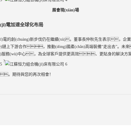
展會現(xiàn)場
jī)電加速全球化布局
)電的創(chuàng)新步伐仍在繼續(xù)。董事長仲秋先生表示，企業(yè
è)鏈上下游合作，推動(dòng)國產(chǎn)高端裝備“走出去”。未來
shù)服務(wù)中心，為全球客戶提供更高效、更貼身的解決方
?
友。期待與您的再次相會！