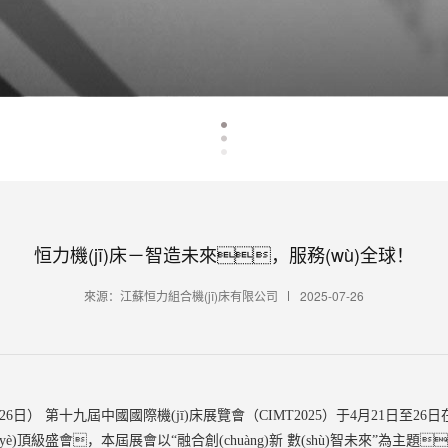
恒力機(jī)床－智造未來，服務(wù)全球！
來源：江蘇恒力組合機(jī)床有限公司
2025-07-26
月26日） 第十九屆中國國際機(jī)床展覽會（CIMT2025）于4月21日
yè)頂級盛會，本屆展會以“融合創(chuàng)新 數(shù)智未來”為主題